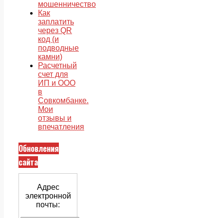
мошенничество
Как
заплатить
через QR
код (и
подводные
камни)
Расчетный
счет для
ИП и ООО
в
Совкомбанке.
Мои
отзывы и
впечатления
Обновления
сайта
Адрес
электронной
почты: