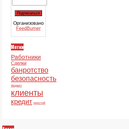
Организовано
FeedBurner
Метки
Работники
Сделки
банротство
безопасность
бюджет
клиенты
кредит
простой
Автор