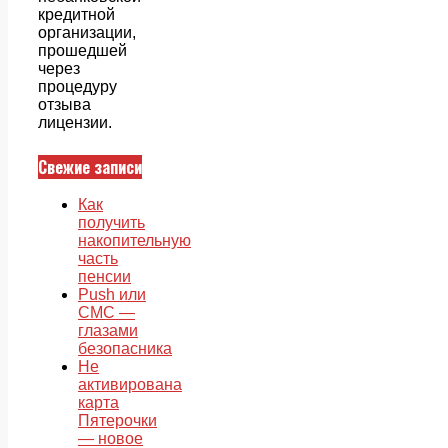
кредитной
организации,
прошедшей
через
процедуру
отзыва
лицензии.
Свежие записи
Как
получить
накопительную
часть
пенсии
Push или
СМС —
глазами
безопасника
Не
активирована
карта
Пятерочки
— новое