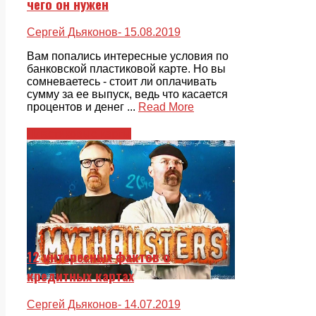
чего он нужен
Сергей Дьяконов
- 15.08.2019
Вам попались интересные условия по
банковской пластиковой карте. Но вы
сомневаетесь - стоит ли оплачивать
сумму за ее выпуск, ведь что касается
процентов и денег ...
Read More
Пластиковые карты
12 интересных фактов о
кредитных картах
Сергей Дьяконов
- 14.07.2019