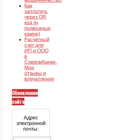
мошенничество
Как
заплатить
через QR
код (и
подводные
камни)
Расчетный
счет для
ИП и ООО
в
Совкомбанке.
Мои
отзывы и
впечатления
Обновления
сайта
Адрес
электронной
почты: