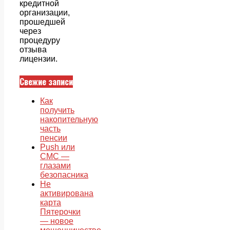
кредитной
организации,
прошедшей
через
процедуру
отзыва
лицензии.
Свежие записи
Как
получить
накопительную
часть
пенсии
Push или
СМС —
глазами
безопасника
Не
активирована
карта
Пятерочки
— новое