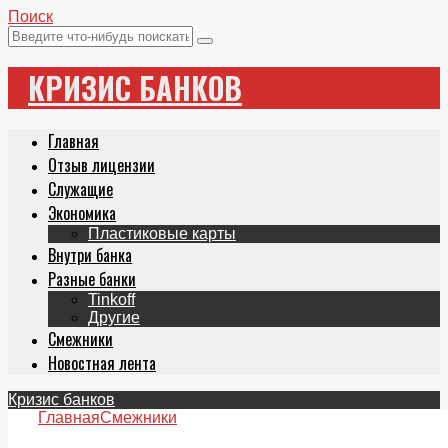
Поиск
КРИЗИС БАНКОВ
Главная
Отзыв лицензии
Служащие
Экономика
Пластиковые карты
Внутри банка
Разные банки
Tinkoff
Другие
Смежники
Новостная лента
Кризис банков
Главная
Смежники