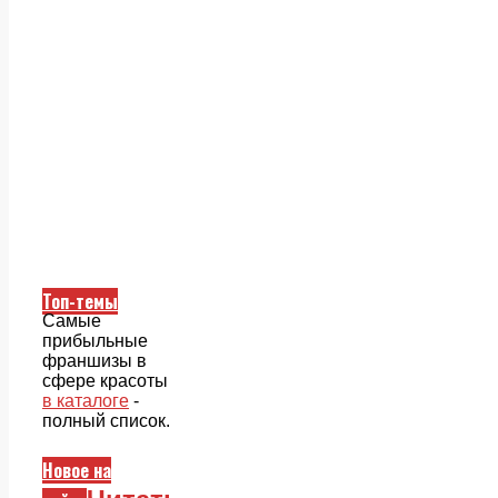
Топ-темы
Самые
прибыльные
франшизы в
сфере красоты
в каталоге
-
полный список.
Новое на