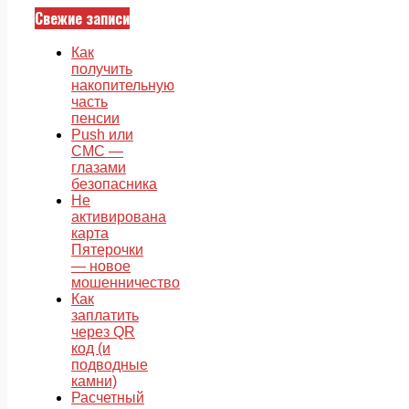
Свежие записи
Как
получить
накопительную
часть
пенсии
Push или
СМС —
глазами
безопасника
Не
активирована
карта
Пятерочки
— новое
мошенничество
Как
заплатить
через QR
код (и
подводные
камни)
Расчетный