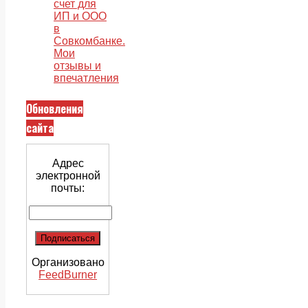
счет для
ИП и ООО
в
Совкомбанке.
Мои
отзывы и
впечатления
Обновления
сайта
Адрес
электронной
почты:
Организовано
FeedBurner