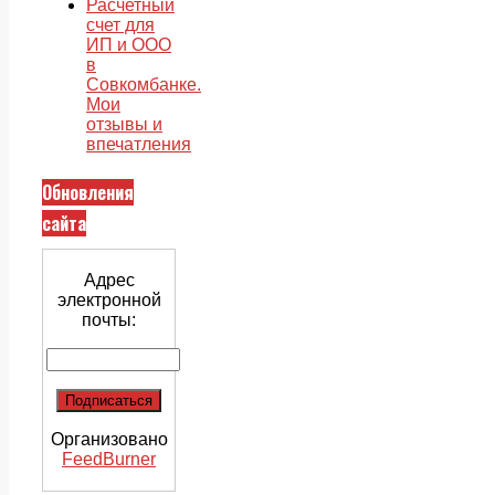
Расчетный
счет для
ИП и ООО
в
Совкомбанке.
Мои
отзывы и
впечатления
Обновления
сайта
Адрес
электронной
почты:
Организовано
FeedBurner