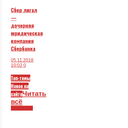
Сбер лигал
—
дочерняя
юридическая
компания
Сбербанка
05.11.2018
10:02
0
Топ-темы
Новое на
Читать
сайте
всё
Смежники