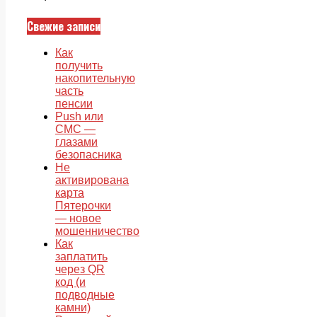
Свежие записи
Как
получить
накопительную
часть
пенсии
Push или
СМС —
глазами
безопасника
Не
активирована
карта
Пятерочки
— новое
мошенничество
Как
заплатить
через QR
код (и
подводные
камни)