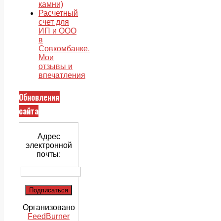
камни)
Расчетный
счет для
ИП и ООО
в
Совкомбанке.
Мои
отзывы и
впечатления
Обновления
сайта
Адрес
электронной
почты:
Организовано
FeedBurner