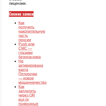
лицензии.
Свежие записи
Как
получить
накопительную
часть
пенсии
Push или
СМС —
глазами
безопасника
Не
активирована
карта
Пятерочки
— новое
мошенничество
Как
заплатить
через QR
код (и
подводные