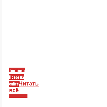
Топ-темы
Новое на
Читать
сайте
всё
Смежники