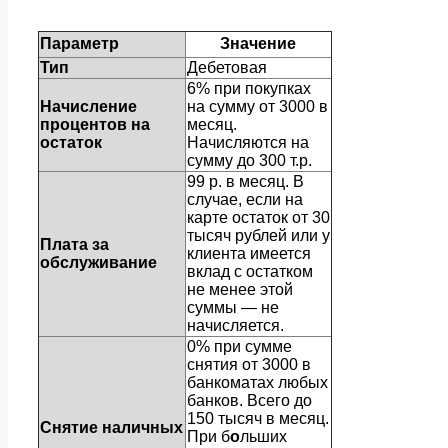
Параметр
Значение
Тип
Дебетовая
6% при покупках
Начисление
на сумму от 3000 в
процентов на
месяц.
остаток
Начисляются на
сумму до 300 т.р.
99 р. в месяц. В
случае, если на
карте остаток от 30
тысяч рублей или у
Плата за
клиента имеется
обслуживание
вклад с остатком
не менее этой
суммы — не
начисляется.
0% при сумме
снятия от 3000 в
банкоматах любых
банков. Всего до
150 тысяч в месяц.
Снятие наличных
При б
о
льших