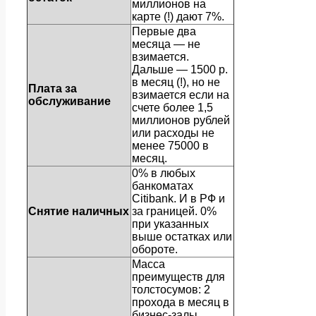
миллионов на
карте (!) дают 7%.
Первые два
месяца — не
взимается.
Дальше — 1500 р.
в месяц (!), но не
Плата за
взимается если на
обслуживание
счете более 1,5
миллионов рублей
или расходы не
менее 75000 в
месяц.
0% в любых
банкоматах
Citibank. И в РФ и
Снятие наличных
за границей. 0%
при указанных
выше остатках или
обороте.
Масса
преимуществ для
толстосумов: 2
прохода в месяц в
бизнес-залы