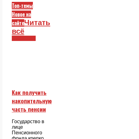
Топ-темы
Новое на
Читать
сайте
всё
Смежники
Как получить
накопительную
часть пенсии
Государство в
лице
Пенсионного
фонда крепко