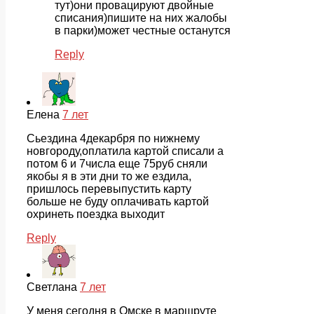
тут)они провацируют двойные
списания)пишите на них жалобы
в парки)может честные останутся
Reply
Елена
7 лет
Сьездина 4декарбря по нижнему
новгороду,оплатила картой списали а
потом 6 и 7числа еще 75руб сняли
якобы я в эти дни то же ездила,
пришлось перевыпустить карту
больше не буду оплачивать картой
охринеть поездка выходит
Reply
Светлана
7 лет
У меня сегодня в Омске в маршруте