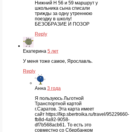
Нижний Н 56 и 59 маршрут у
школьника сына списали
трижды за одну утреннюю
поездку в школу!
БЕЗОБРАЗИЕ И ПОЗОР
Reply
Екатерина
5 лет
У меня тоже самое, Ярославль.
Reply
Анна
3 года
Я пользуюсь Льготной
Транспортной картой
г.Саратов. Эта карта имеет
сайт https://lkp.sbertroika.ru/travel/95229660-
fb8d-4a92-9058-
df7b568acb61. То есть это
совместно со Сбербанком