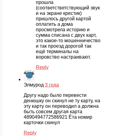
прошла
(соответстветствующий звук
и на экране крестик)
пришлось другой картой
оплатить а дома
просмотрела историю и
сумма списана с двух карт,
это какое-то мошенничество
и так проезд дорогой так
ещё терминалы на
воровство настраивают.
Reply
Элмурод
3 года
Другу надо было перевести
денюшку он скинул не ту карту, на
эту карту он переводил а должна
быть совсем другая карта
4890494772586921 Ёта номир
карточки скинул
Reply