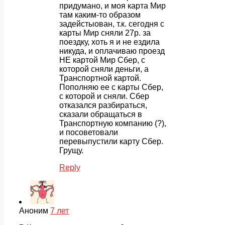
придумано, и моя карта Мир
там каким-то образом
задейстыован, т.к. сегодня с
карты Мир сняли 27р. за
поездку, хоть я и не ездила
никуда, и оплачиваю проезд
НЕ картой Мир Сбер, с
которой сняли деньги, а
Транспортной картой.
Пополняю ее с карты Сбер,
с которой и сняли. Сбер
отказался разбираться,
сказали обращаться в
Транспортную компанию (?),
и посоветовали
перевыпустили карту Сбер.
Грущу.
Reply
Аноним
7 лет