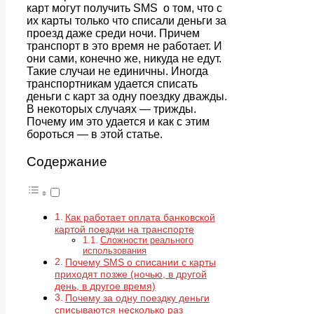
карт могут получить SMS о том, что с
их карты только что списали деньги за
проезд даже среди ночи. Причем
транспорт в это время не работает. И
они сами, конечно же, никуда не едут.
Такие случаи не единичны. Иногда
транспортникам удается списать
деньги с карт за одну поездку дважды.
В некоторых случаях — трижды.
Почему им это удается и как с этим
бороться — в этой статье.
Содержание
Как работает оплата банковской
картой поездки на транспорте
Сложности реального
использования
Почему SMS о списании с карты
приходят позже (ночью, в другой
день, в другое время)
Почему за одну поездку деньги
списываются несколько раз