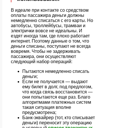
В идеале при контакте со средством
оплаты пассажира деньги должны
немедленно списаться с его карты. Но
автобусы, троллейбусы, трамваи и
электрички вовсе не идеальны. И
ездят иногда там, где плохо работает
интернет. Поэтому данные о том, что
деньги списаны, поступают не всегда
вовремя. Чтобы не задерживать
пассажира, они осуществляют
следующий набор операций:
Пытаются немедленно списать
деньги;
Если не получается — выдают
ему билет в долг, под предлогом,
что когда связь восстановится —
они попытаются еще раз. Благо
алгоритмами платежных систем
такая ситуация вполне
предусмотрена;
Банк-эквайрер (тот, кто списывает
деньги) переносит эту операцию
в условный
список транзитных