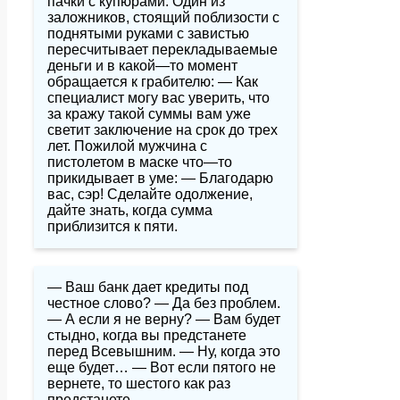
пачки с купюрами. Один из
заложников, стоящий поблизости с
поднятыми руками с завистью
пересчитывает перекладываемые
деньги и в какой—то момент
обращается к грабителю: — Как
специалист могу вас уверить, что
за кражу такой суммы вам уже
светит заключение на срок до трех
лет. Пожилой мужчина с
пистолетом в маске что—то
прикидывает в уме: — Благодарю
вас, сэр! Сделайте одолжение,
дайте знать, когда сумма
приблизится к пяти.
— Ваш банк дает кредиты под
честное слово? — Да без проблем.
— А если я не верну? — Вам будет
стыдно, когда вы предстанете
перед Всевышним. — Ну, когда это
еще будет… — Вот если пятого не
вернете, то шестого как раз
предстанете.