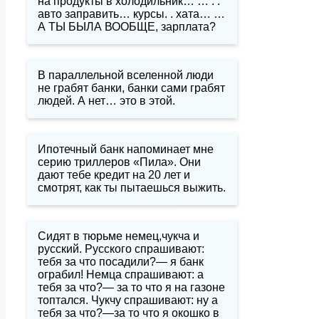
на продукты в холодильник… … . .
авто заправить… курсы. . хата… …
А ТЫ БЫЛА ВООБЩЕ, зарплата?
В параллельной вселенной люди
не грабят банки, банки сами грабят
людей. А нет… это в этой.
Ипотечный банк напоминает мне
серию триллеров «Пила». Они
дают тебе кредит на 20 лет и
смотрят, как ты пытаешься выжить.
Сидят в тюрьме немец,чукча и
русский. Русского спрашивают:
тебя за что посадили?— я банк
ограбил! Немца спрашивают: а
тебя за что?— за то что я на газоне
топтался. Чукчу спрашивают: ну а
тебя за что?—за то что я окошко в