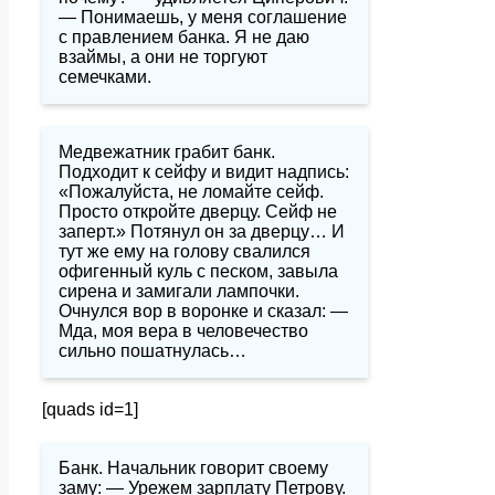
— Понимаешь, у меня соглашение
с правлением банка. Я не даю
взаймы, а они не торгуют
семечками.
Медвежатник грабит банк.
Подходит к сейфу и видит надпись:
«Пожалуйста, не ломайте сейф.
Просто откройте дверцу. Сейф не
заперт.» Потянул он за дверцу… И
тут же ему на голову свалился
офигенный куль с песком, завыла
сирена и замигали лампочки.
Очнулся вор в воронке и сказал: —
Мда, моя вера в человечество
сильно пошатнулась…
[quads id=1]
Банк. Начальник говорит своему
заму: — Урежем зарплату Петрову.