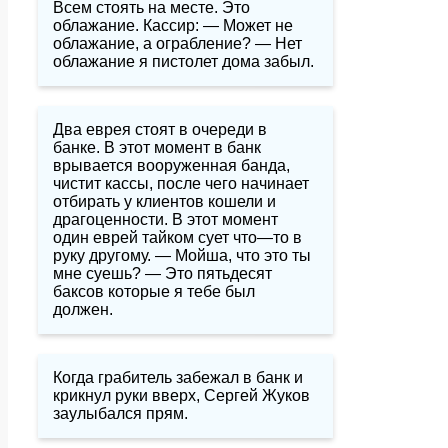
Всем стоять на месте. Это
облажание. Кассир: — Может не
облажание, а ограбление? — Нет
облажание я пистолет дома забыл.
Два еврея стоят в очереди в
банке. В этот момент в банк
врывается вооруженная банда,
чистит кассы, после чего начинает
отбирать у клиентов кошели и
драгоценности. В этот момент
один еврей тайком сует что—то в
руку другому. — Мойша, что это ты
мне суешь? — Это пятьдесят
баксов которые я тебе был
должен.
Когда грабитель забежал в банк и
крикнул руки вверх, Сергей Жуков
заулыбался прям.