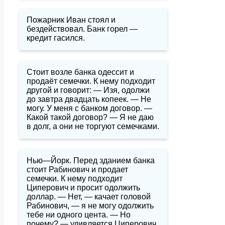
Пожарник Иван стоял и
бездействовал. Банк горел —
кредит гасился.
Стоит возле банка одессит и
продаёт семечки. К нему подходит
другой и говорит: — Изя, одолжи
до завтра двадцать копеек. — Не
могу. У меня с банком договор. —
Какой такой договор? — Я не даю
в долг, а они не торгуют семечками.
Нью—Йорк. Перед зданием банка
стоит Рабинович и продает
семечки. К нему подходит
Циперович и просит одолжить
доллар. — Нет, — качает головой
Рабинович, — я не могу одолжить
тебе ни одного цента. — Но
почему? — удивляется Циперович.