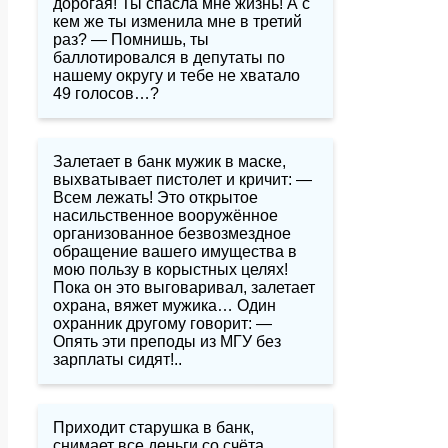
дорогая! Ты спасла мне жизнь! А с
кем же ты изменила мне в третий
раз? — Помнишь, ты
баллотировался в депутаты по
нашему округу и тебе не хватало
49 голосов…?
Залетает в банк мужик в маске,
выхватывает пистолет и кричит: —
Всем лежать! Это открытое
насильственное вооружённое
организованное безвозмездное
обращение вашего имущества в
мою пользу в корыстных целях!
Пока он это выговаривал, залетает
охрана, вяжет мужика… Один
охранник другому говорит: —
Опять эти преподы из МГУ без
зарплаты сидят!..
Приходит старушка в банк,
снимает все деньги со счёта,