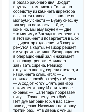
в разгар рабочего дня. Входит
внутрь — там никого. Только по
соседству из кабинета директора
слышатся голоса: — …вполне он
мог бубну снести — Бубну снес, ну
так черва осталась. — Две,
конечно, мы ему всунем — Две,
это минимум Заглядывает ревизор
в этот кабинет и повергается в шок
— директор отделения и 3 клерка
режутся в карты. Ревизор решает
им устроить кипишь. Возвращается
в операционный зал и нажимает
на кнопку тревоги. Начинает
завывать сирена. Ревизор
отпускает кнопку, сирена стихает, и
из кабинета слышится: — …
сначала спокойно трефу отберем
— А ход от кого? Опять ревизор
нажимает кнопку. И опять после
сирены: — …а теперь прорезаем
пику — Точно нет у него бубны.
Нет, думает ревизор, я вас все—
таки сделаю. Нажимает на кнопку
третий раз. Тут в дверь с улицы