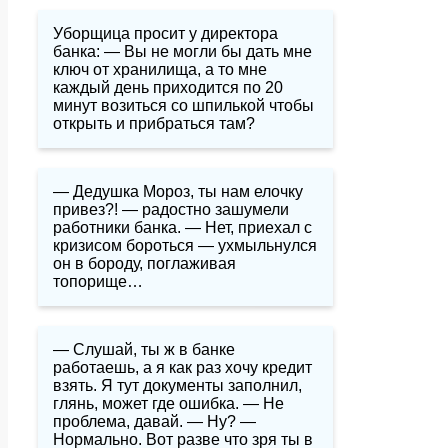
Уборщица просит у директора
банка: — Вы не могли бы дать мне
ключ от хранилища, а то мне
каждый день приходится по 20
минут возиться со шпилькой чтобы
открыть и прибраться там?
— Дедушка Мороз, ты нам елочку
привез?! — радостно зашумели
работники банка. — Нет, приехал с
кризисом бороться — ухмыльнулся
он в бороду, поглаживая
топорище…
— Слушай, ты ж в банке
работаешь, а я как раз хочу кредит
взять. Я тут документы заполнил,
глянь, может где ошибка. — Не
проблема, давай. — Ну? —
Нормально. Вот разве что зря ты в