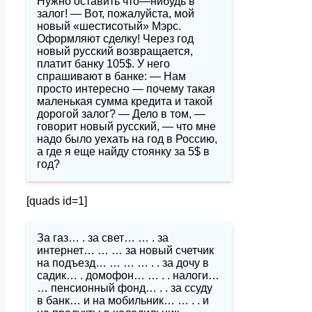
Нужно оставить что—нибудь в
залог! — Вот, пожалуйста, мой
новый «шестисотый» Мэрс.
Оформляют сделку! Через год
новый русский возвращается,
платит банку 105$. У него
спрашивают в банке: — Нам
просто интересно — почему такая
маленькая сумма кредита и такой
дорогой залог? — Дело в том, —
говорит новый русский, — что мне
надо было уехать на год в Россию,
а где я еще найду стоянку за 5$ в
год?
[quads id=1]
За газ… . за свет… … . за
интернет… … … за новый счетчик
на подъезд… … … … . . за дочу в
садик… . домофон… … . . налоги…
… пенсионный фонд… . . за ссуду
в банк… и на мобильник… … . . и