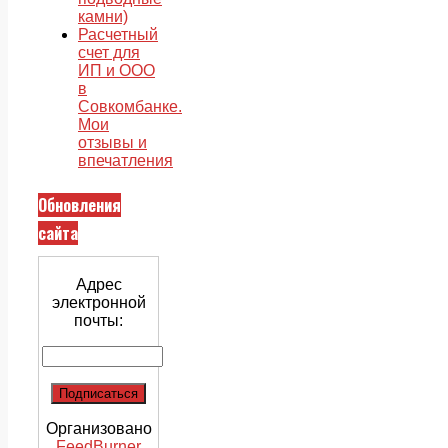
камни)
Расчетный
счет для
ИП и ООО
в
Совкомбанке.
Мои
отзывы и
впечатления
Обновления
сайта
Адрес
электронной
почты:
Организовано
FeedBurner