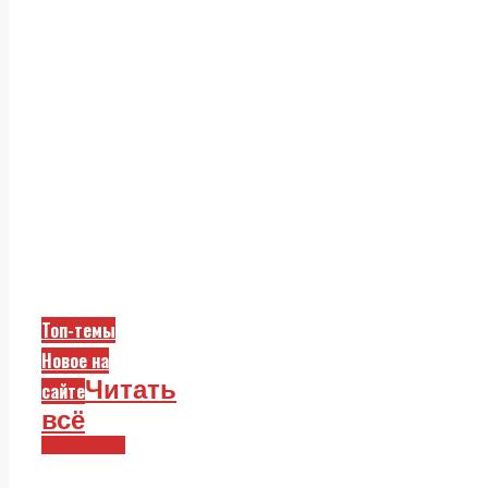
Топ-темы
Новое на
Читать
сайте
всё
Смежники