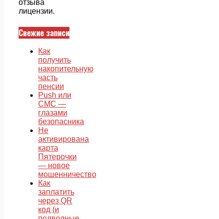
отзыва
лицензии.
Свежие записи
Как
получить
накопительную
часть
пенсии
Push или
СМС —
глазами
безопасника
Не
активирована
карта
Пятерочки
— новое
мошенничество
Как
заплатить
через QR
код (и
подводные