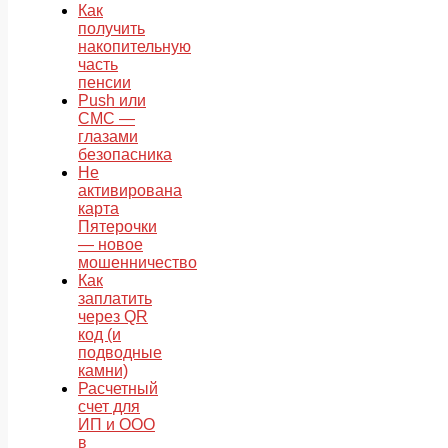
Как
получить
накопительную
часть
пенсии
Push или
СМС —
глазами
безопасника
Не
активирована
карта
Пятерочки
— новое
мошенничество
Как
заплатить
через QR
код (и
подводные
камни)
Расчетный
счет для
ИП и ООО
в