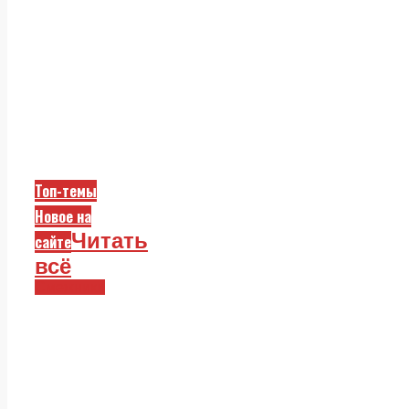
Топ-темы
Новое на
Читать
сайте
всё
Смежники