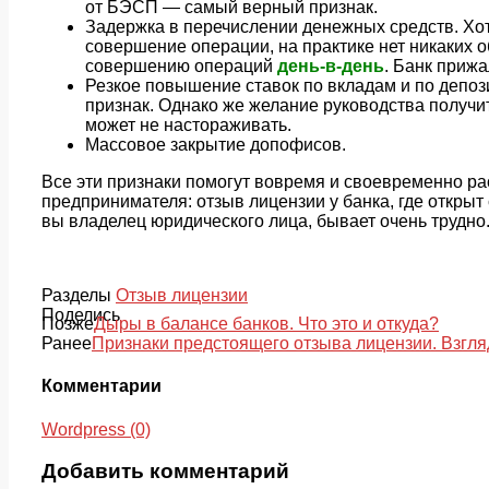
от БЭСП — самый верный признак.
Задержка в перечислении денежных средств. Хот
совершение операции, на практике нет никаких 
совершению операций
день-в-день
. Банк прижа
Резкое повышение ставок по вкладам и по депо
признак. Однако же желание руководства получит
может не настораживать.
Массовое закрытие допофисов.
Все эти признаки помогут вовремя и своевременно ра
предпринимателя: отзыв лицензии у банка, где открыт 
вы владелец юридического лица, бывает очень трудно
Разделы
Отзыв лицензии
Поделись
Позже
Дыры в балансе банков. Что это и откуда?
Ранее
Признаки предстоящего отзыва лицензии. Взгля
Комментарии
Wordpress (0)
Добавить комментарий