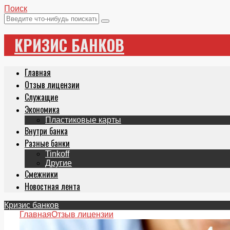
Поиск
КРИЗИС БАНКОВ
Главная
Отзыв лицензии
Служащие
Экономика
Пластиковые карты
Внутри банка
Разные банки
Tinkoff
Другие
Смежники
Новостная лента
Кризис банков
Главная
Отзыв лицензии