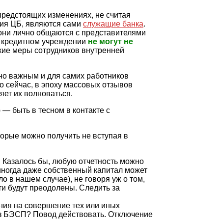
 предстоящих изменениях, не считая
ия ЦБ, являются сами
служащие банка
.
 они лично общаются с представителями
 в кредитном учреждении
не могут не
кие меры сотрудников внутренней
нно важным и для самих работников
то сейчас, в эпоху массовых отзывов
яет их волноваться.
— быть в тесном в контакте с
торые можно получить не вступая в
 Казалось бы, любую отчетность можно
иногда даже собственный капитал может
ло в нашем случае), не говоря уж о том,
ти будут преодолены. Следить за
ния на совершение тех или иных
з БЭСП? Повод действовать. Отключение