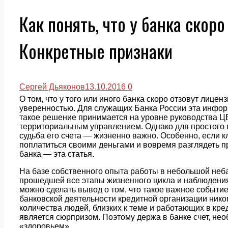
Как понять, что у банка скор
Конкретные признаки
Сергей Дьяконов
13.10.2016
0
О том, что у того или иного банка скоро отзовут лицен
уверенностью. Для служащих Банка России эта инфор
такое решение принимается на уровне руководства Ц
территориальным управлением. Однако для простого к
судьба его счета — жизненно важно. Особенно, если к
поплатиться своими деньгами и вовремя разглядеть п
банка — эта статья.
На базе собственного опыта работы в небольшой неба
прошедшей все этапы жизненного цикла и наблюдени
можно сделать вывод о том, что такое важное событи
банковской деятельности кредитной организации никог
количества людей, близких к теме и работающих в кре
является сюрпризом. Поэтому держа в банке счет, не
«здоровьем».