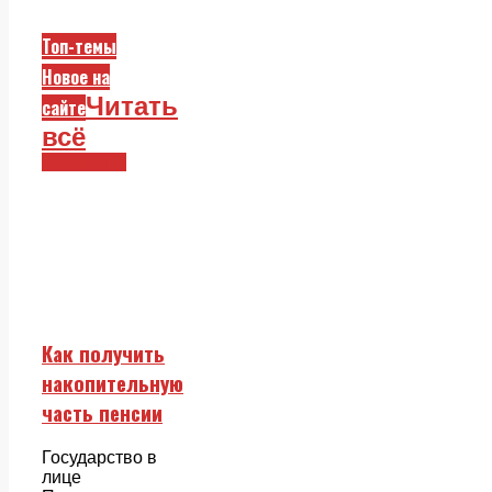
Топ-темы
Новое на
Читать
сайте
всё
Смежники
Как получить
накопительную
часть пенсии
Государство в
лице