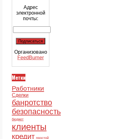
Адрес
электронной
почты:
Организовано
FeedBurner
Метки
Работники
Сделки
банротство
безопасность
бюджет
клиенты
кредит
простой