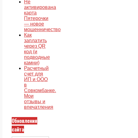
Не
активирована
карта
Пятерочки
— новое
мошенничество
Как
заплатить
через QR
код (и
подводные
камни)
Расчетный
счет для
ИП и ООО
в
Совкомбанке.
Мои
отзывы и
впечатления
Обновления
сайта