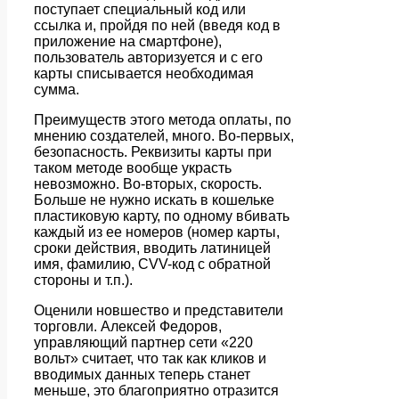
поступает специальный код или
ссылка и, пройдя по ней (введя код в
приложение на смартфоне),
пользователь авторизуется и с его
карты списывается необходимая
сумма.
Преимуществ этого метода оплаты, по
мнению создателей, много. Во-первых,
безопасность. Реквизиты карты при
таком методе вообще украсть
невозможно. Во-вторых, скорость.
Больше не нужно искать в кошельке
пластиковую карту, по одному вбивать
каждый из ее номеров (номер карты,
сроки действия, вводить латиницей
имя, фамилию, CVV-код с обратной
стороны и т.п.).
Оценили новшество и представители
торговли. Алексей Федоров,
управляющий партнер сети «220
вольт» считает, что так как кликов и
вводимых данных теперь станет
меньше, это благоприятно отразится