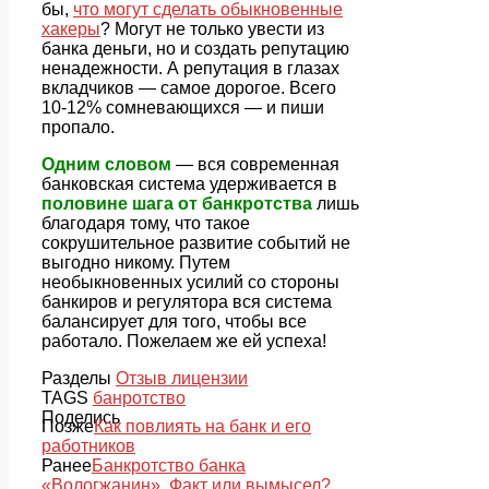
бы,
что могут сделать обыкновенные
хакеры
? Могут не только увести из
банка деньги, но и создать репутацию
ненадежности. А репутация в глазах
вкладчиков — самое дорогое. Всего
10-12% сомневающихся — и пиши
пропало.
Одним словом
— вся современная
банковская система удерживается в
половине шага от банкротства
лишь
благодаря тому, что такое
сокрушительное развитие событий не
выгодно никому. Путем
необыкновенных усилий со стороны
банкиров и регулятора вся система
балансирует для того, чтобы все
работало. Пожелаем же ей успеха!
Разделы
Отзыв лицензии
TAGS
банротство
Поделись
Позже
Как повлиять на банк и его
работников
Ранее
Банкротство банка
«Вологжанин». Факт или вымысел?