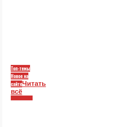
Топ-темы
Новое на
Читать
сайте
всё
Смежники