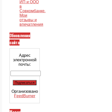
ИП и ООО
в
Совкомбанке.
Мои
отзывы и
впечатления
Обновления
сайта
Адрес
электронной
почты:
Организовано
FeedBurner