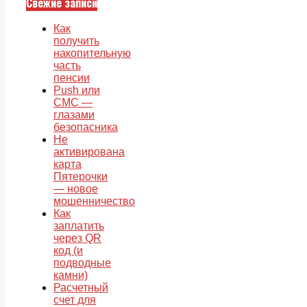
Свежие записи
Как
получить
накопительную
часть
пенсии
Push или
СМС —
глазами
безопасника
Не
активирована
карта
Пятерочки
— новое
мошенничество
Как
заплатить
через QR
код (и
подводные
камни)
Расчетный
счет для