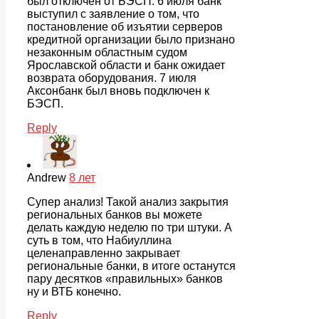
был отключен от БЭСП. 6 июля банк
выступил с заявление о том, что
постановление об изъятии серверов
кредитной организации было признано
незаконным областным судом
Ярославской области и банк ожидает
возврата оборудования. 7 июля
Аксонбанк был вновь подключен к
БЭСП.
Reply
Andrew
8 лет
Супер анализ! Такой анализ закрытия
региональных банков вы можете
делать каждую неделю по три штуки. А
суть в том, что Набиуллина
целенаправленно закрывает
региональные банки, в итоге останутся
пару десятков «правильных» банков
ну и ВТБ конечно.
Reply