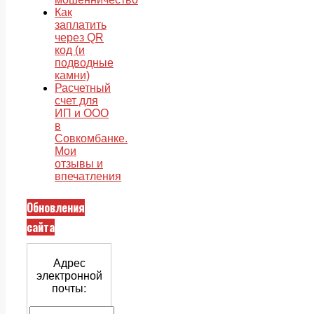
Как
заплатить
через QR
код (и
подводные
камни)
Расчетный
счет для
ИП и ООО
в
Совкомбанке.
Мои
отзывы и
впечатления
Обновления
сайта
Адрес
электронной
почты: