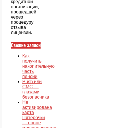
кредитной
организации,
прошедшей
через
процедуру
отзыва
лицензии.
Свежие записи
Как
получить
накопительную
часть
пенсии
Push или
СМС —
глазами
безопасника
Не
активирована
карта
Пятерочки
— новое
мошенничество