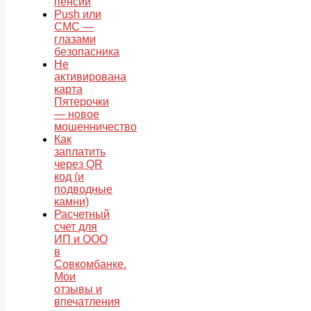
пенсии
Push или
СМС —
глазами
безопасника
Не
активирована
карта
Пятерочки
— новое
мошенничество
Как
заплатить
через QR
код (и
подводные
камни)
Расчетный
счет для
ИП и ООО
в
Совкомбанке.
Мои
отзывы и
впечатления