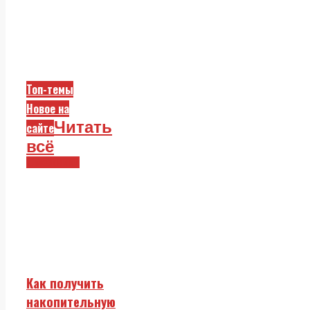
Топ-темы
Новое на
Читать
сайте
всё
Смежники
Как получить
накопительную