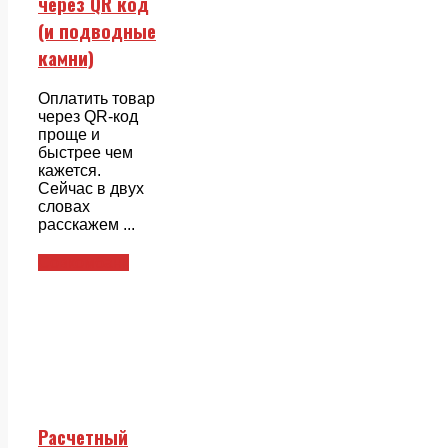
через QR код
(и подводные
камни)
Оплатить товар
через QR-код
проще и
быстрее чем
кажется.
Сейчас в двух
словах
расскажем ...
Совкомбанк
Расчетный