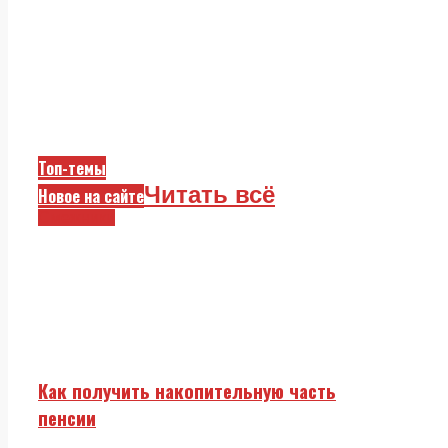
Топ-темы
Читать всё
Новое на сайте
Смежники
Как получить накопительную часть
пенсии