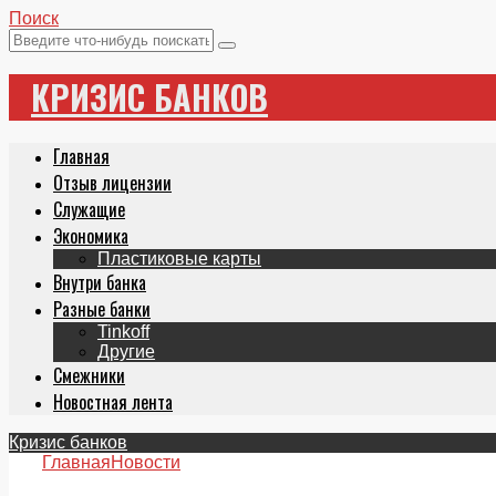
Поиск
КРИЗИС БАНКОВ
Главная
Отзыв лицензии
Служащие
Экономика
Пластиковые карты
Внутри банка
Разные банки
Tinkoff
Другие
Смежники
Новостная лента
Кризис банков
Главная
Новости