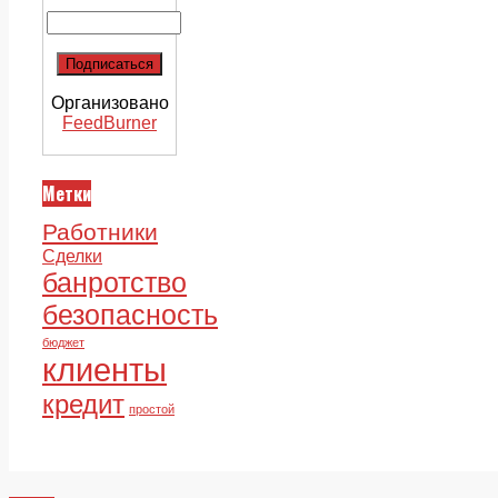
Организовано
FeedBurner
Метки
Работники
Сделки
банротство
безопасность
бюджет
клиенты
кредит
простой