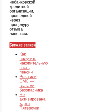
небанковской
кредитной
организации,
прошедшей
через
процедуру
отзыва
лицензии.
Свежие записи
Как
получить
накопительную
часть
пенсии
Push или
СМС —
глазами
безопасника
Не
активирована
карта
Пятерочки