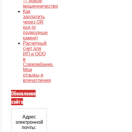
— новое
мошенничество
Как
заплатить
через QR
код (и
подводные
камни)
Расчетный
счет для
ИП и ООО
в
Совкомбанке.
Мои
отзывы и
впечатления
Обновления
сайта
Адрес
электронной
почты: