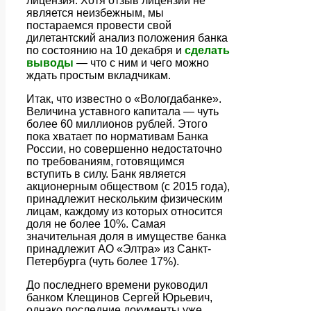
лицензия. Хотя отзыв лицензии не
является неизбежным, мы
постараемся провести свой
дилетантский анализ положения банка
по состоянию на 10 декабря и
сделать
выводы
— что с ним и чего можно
ждать простым вкладчикам.
Итак, что известно о «Вологдабанке».
Величина уставного капитала — чуть
более 60 миллионов рублей. Этого
пока хватает по нормативам Банка
России, но совершенно недостаточно
по требованиям, готовящимся
вступить в силу. Банк является
акционерным обществом (с 2015 года),
принадлежит нескольким физическим
лицам, каждому из которых относится
доля не более 10%. Самая
значительная доля в имуществе банка
принадлежит АО «Элтра» из Санкт-
Петербурга (чуть более 17%).
До последнего времени руководил
банком Клещинов Сергей Юрьевич,
однако последние документы уже