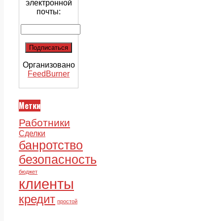
электронной
почты:
Организовано
FeedBurner
Метки
Работники
Сделки
банротство
безопасность
бюджет
клиенты
кредит
простой