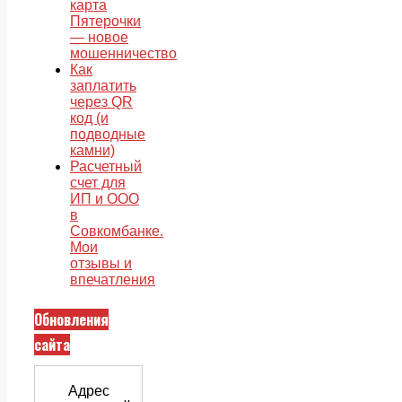
карта
Пятерочки
— новое
мошенничество
Как
заплатить
через QR
код (и
подводные
камни)
Расчетный
счет для
ИП и ООО
в
Совкомбанке.
Мои
отзывы и
впечатления
Обновления
сайта
Адрес