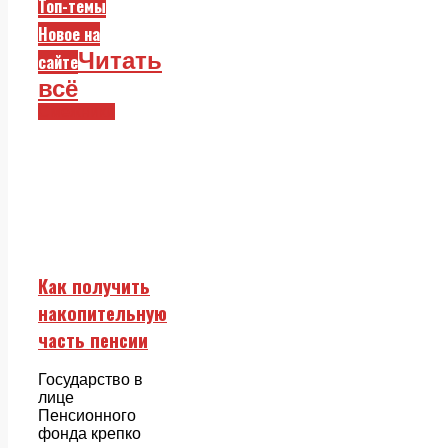
Топ-темы
Новое на
Читать
сайте
всё
Смежники
Как получить
накопительную
часть пенсии
Государство в
лице
Пенсионного
фонда крепко