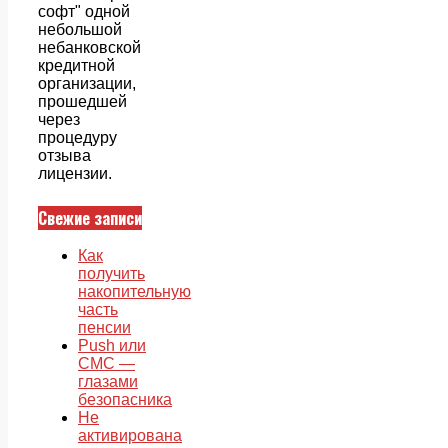
софт" одной
небольшой
небанковской
кредитной
организации,
прошедшей
через
процедуру
отзыва
лицензии.
Свежие записи
Как
получить
накопительную
часть
пенсии
Push или
СМС —
глазами
безопасника
Не
активирована