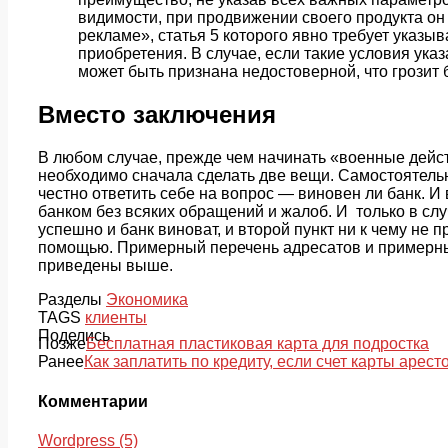
видимости, при продвижении своего продукта о
рекламе», статья 5 которого явно требует указыв
приобретения. В случае, если такие условия ука
может быть признана недостоверной, что грозит
Вместо заключения
В любом случае, прежде чем начинать «военные дейст
необходимо сначала сделать две вещи. Самостоятельн
честно ответить себе на вопрос — виновен ли банк. И
банком без всяких обращений и жалоб. И только в сл
успешно и банк виноват, и второй пункт ни к чему не
помощью. Примерный перечень адресатов и примерный
приведены выше.
Разделы
Экономика
TAGS
клиенты
Поделись
Позже
Бесплатная пластиковая карта для подростка
Ранее
Как заплатить по кредиту, если счет карты арест
Комментарии
Wordpress (5)