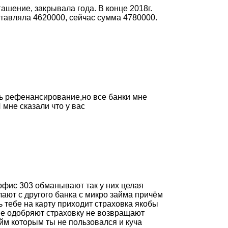
ашение, закрывала года. В конце 2018г.
ставляла 4620000, сейчас сумма 4780000.
ть рефенансирование,но все банки мне
мне сказали что у вас
 офис 303 обманывают так у них целая
лают с другого банка с микро займа причём
 тебе на карту приходит страховка якобы
 не одобряют страховку не возвращают
айм которым ты не пользовался и куча