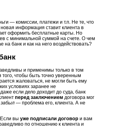
ьги — комиссии, платежи и т.п. Не те, что
новая информация ставит клиента в
гает оформить бесплатные карты. Но
ев с минимальной суммой на счете. О чем
е на банк и как на него воздействовать?
банк
аведливы и применимы только в том
я того, чтобы быть точно уверенным
ирается жаловаться, не могли быть ему
аких условиях заранее не
даже если дело доходит до суда, банк
 клиент
перед заключением
договора мог
 забыл
— проблема его, клиента. А не
 Если вы
уже подписали договор
и вам
праведливо по отношению к клиента и