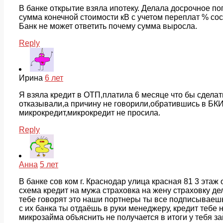
В банке открытие взяла ипотеку. Делала досрочное пог
сумма конечной стоимости кВ с учетом переплат % со
Банк не может ответить почему сумма выросла.
Reply
Ирина
6 лет
Я взяла кредит в ОТП,платила 6 месяце что бы сдела
отказывали,а причину не говорили,обратившись в БКИ 
микрокредит,микрокредит не просила.
Reply
Анна
5 лет
В банке сов ком г. Краснодар улица красная 81 3 этаж
схема кредит на мужа страховка на жену страховку де
тебе говорят это наши портнеры ты все подписываешь
с их банка ты отдаёшь в руки менеджеру, кредит тебе
микрозайма объяснить не получается в итоги у тебя з