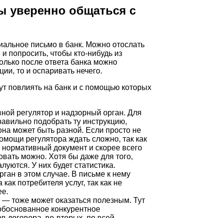
бы уверенно общаться с
иальное письмо в банк. Можно отослать
и попросить, чтобы кто-нибудь из
Только после ответа банка можно
ии, то и оспаривать нечего.
т повлиять на банк и с помощью которых
вной регулятор и надзорный орган. Для
авильно подобрать ту инструкцию,
она может быть разной. Если просто не
омощи регулятора ждать сложно, так как
 нормативный документ и скорее всего
вать можно. Хотя бы даже для того,
луются. У них будет статистика.
ган в этом случае. В письме к нему
как потребителя услуг, так как не
ее.
— тоже может оказаться полезным. Тут
еобоснованное конкурентное
в договора, во-вторых, по всей