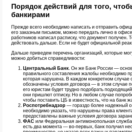
Порядок действий для того, что
банкирами
Прежде всего необходимо написать и отправить офиц
его заказным письмом, можно передать лично в офисе 
работников написал расписку, что документ получен. 
действовать дальше. Если не будет официальной реакц
Дальше приведем перечень организаций, которые могу
можно добиться справедливости:
Центральный Банк
. Он же Банк России — осно
правильного составления жалобы необходимо пр
которая нарушена. В каждом конкретном случае 
обозначены условия договора — в этом случае п
его юристам будет трудно подобрать подходящий
они пришлют отписку. Но в любом случае попробо
чтобы поставить ЦБ в известность, что на банк жа
Роспотребнадзор
— гораздо более надежный ор
необходимо указать, что нарушены права клиента 
предоставлены важные условия договора заран
ФАС
или Федеральная антимонопольная служба 
есть два момента — во-первых, банк получил н
преимущество, не указав всех важных параметро