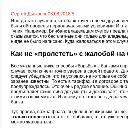
Сергей Дьяконов
03.08.2018
5
Иногда так случается, что банк хочет совсем другие ден
были обговорены первоначальными условиями. И эта 
тупик. Например, Бинбанк владельцам счетов предла
оказывается, что бесплатные они только для владельц
нигде не было написано. Куда жаловаться в этом случа
Как не «пролететь» с жалобой на 
Все указанные ниже способы «борьбы» с банками спр
случае, если клиент точно уверен в своей правоте. Дл
следует убедиться, что те условия, на которые он соб
заранее известны. То есть в тарифах и в договоре о т
предупреждалось. Это очень редкое явление. Обычно 
предъявляет какие-либо документы и доказывает, что
с ними ознакомиться. И почему он этого не сделал
или
банка.
Тут, правда, важна фраза, выделенная жирным выше.
только после этого
что-то сообщают, то это уже нес
можно жаловаться.